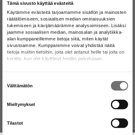
Tämä sivusto käyttää evästeitä
COMPANY
PROFESSIONALS
Käytämme evästeitä tarjoamamme sisällön ja mainosten
räätälöimiseen, sosiaalisen median ominaisuuksien
Contact
Press
tukemiseen ja kävijämäärämme analysoimiseen. Lisäksi
Careers
Drop partnership
jaamme sosiaalisen median, mainosalan ja analytiikka-
Privacy policy
alan kumppaneillemme tietoja siitä, miten käytät
Retailers
sivustoamme. Kumppanimme voivat yhdistää näitä
F.A.Q
tietoja muihin tietoihin, joita olet antanut heille tai joita on
Terms and conditions
kerätty, kun olet käyttänyt heidän palvelujaan.
SOCIAL MEDIA
Lisätietoja:
drop.fi/info/tietosuojaseloste/
Suostumuksen
Instagram
Välttämätön
valinta
Facebook
LinkedIn
Mieltymykset
Pinterest
Tilastot