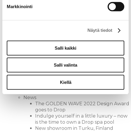
FRONTPAGE
Markkinointi
Drop Spa
Drop X
Vuolle
Drop S
Näytä tiedot
Lähde
Vuolle Compact
Salli kaikki
Lampi Compact
Lampi
Pisara
Salli valinta
Drop Design Fire
Drop Sauna
Sauna
Kiellä
Lodge
Inspiration
News
The GOLDEN WAVE 2022 Design Award
goes to Drop
Indulge yourself in a little luxury – now
is the time to own a Drop spa pool
New showroom in Turku, Finland