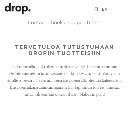
FI
|
EN
VARAA AIKA
Contact
»
book an appointment
TERVETULOA TUTUSTUMAAN
DROPIN TUOTTEISIIN
Ulkoporeallas, ulkoallas tai palju terassille? Tule tutustumaan
Dropin tuotteisiin ja saa vastaus kaikkiin kysymyksiisi. Voit varata
sinulle sopivan ajan virtuaaliseen esitykseen alla olevasta kalenterista.
Esityksen aikana asiantuntijamme käy läpi sinun toiveet ja auttaa
sinua valitsemaan oikean altaan. Nähdään pian!