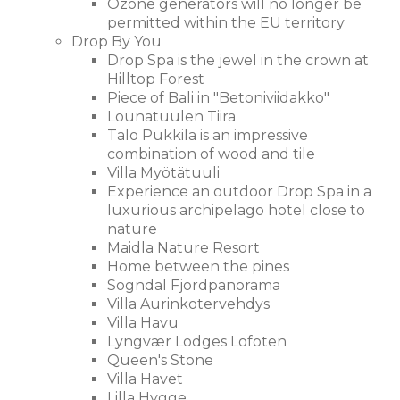
Ozone generators will no longer be
permitted within the EU territory
Drop By You
Drop Spa is the jewel in the crown at
Hilltop Forest
Piece of Bali in "Betoniviidakko"
Lounatuulen Tiira
Talo Pukkila is an impressive
combination of wood and tile
Villa Myötätuuli
Experience an outdoor Drop Spa in a
luxurious archipelago hotel close to
nature
Maidla Nature Resort
Home between the pines
Sogndal Fjordpanorama
Villa Aurinkotervehdys
Villa Havu
Lyngvær Lodges Lofoten
Queen's Stone
Villa Havet
Lilla Hygge