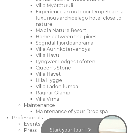
Villa Myötätuuli
Experience an outdoor Drop Spa in a
luxurious archipelago hotel close to
nature
Maidla Nature Resort
Home between the pines
Sogndal Fjordpanorama
Villa Aurinkotervehdys
Villa Havu
Lyngvær Lodges Lofoten
Queen's Stone
Villa Havet
Lilla Hygge
Villa Ladon lumoa
Ragnar Glamp
Villa Viima
Maintenance
Maintenance of your Drop spa
Professionals
Events
Start your tour!
Press