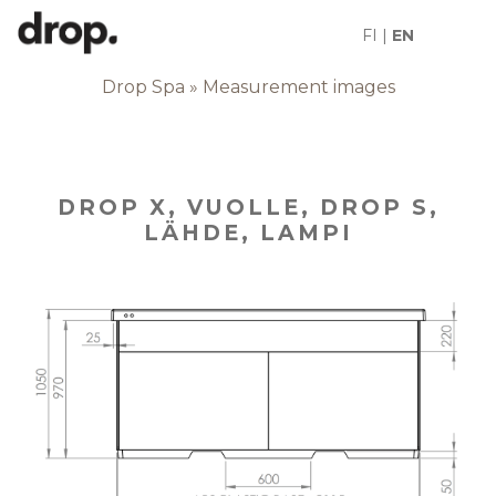
FI
|
EN
MITTAKUVAT
Drop Spa
»
Measurement images
DROP X, VUOLLE, DROP S,
LÄHDE, LAMPI