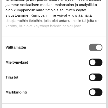
jaamme sosiaalisen median, mainosalan ja analytiikka-
alan kumppaneillemme tietoja siitä, miten käytät
sivustoamme. Kumppanimme voivat yhdistää näitä
tietoja muihin tietoihin, joita olet antanut heille tai joita on
kerätty, kun olet käyttänyt heidän palvelujaan.
Lisätietoja:
drop.fi/info/tietosuojaseloste/
Suostumuksen
Välttämätön
valinta
Mieltymykset
DROP SAUNA
Tilastot
Markkinointi