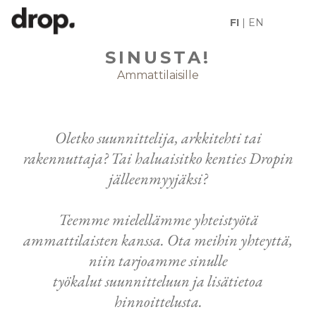
FI
|
EN
HALUAMME KUULLA
SINUSTA!
Ammattilaisille
Oletko suunnittelija, arkkitehti tai
rakennuttaja? Tai haluaisitko kenties Dropin
jälleenmyyjäksi?
Teemme mielellämme yhteistyötä
ammattilaisten kanssa. Ota meihin yhteyttä,
niin tarjoamme sinulle
työkalut suunnitteluun ja lisätietoa
hinnoittelusta.