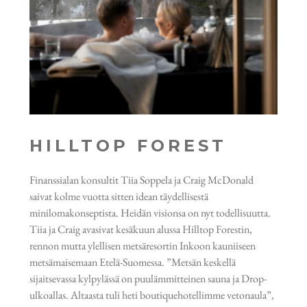
HILLTOP FOREST
Finanssialan konsultit Tiia Soppela ja Craig McDonald
saivat kolme vuotta sitten idean täydellisestä
minilomakonseptista. Heidän visionsa on nyt todellisuutta.
Tiia ja Craig avasivat kesäkuun alussa Hilltop Forestin,
rennon mutta ylellisen metsäresortin Inkoon kauniiseen
metsämaisemaan Etelä-Suomessa. ”Metsän keskellä
sijaitsevassa kylpylässä on puulämmitteinen sauna ja Drop-
ulkoallas. Altaasta tuli heti boutiquehotellimme vetonaula”,