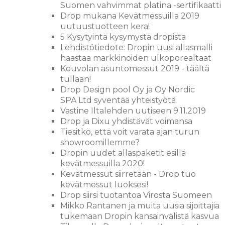
Suomen vahvimmat platina -sertifikaatti
Drop mukana Kevätmessuilla 2019
uutuustuotteen kera!
5 Kysytyintä kysymystä dropista
Lehdistötiedote: Dropin uusi allasmalli
haastaa markkinoiden ulkoporealtaat
Kouvolan asuntomessut 2019 - täältä
tullaan!
Drop Design pool Oy ja Oy Nordic
SPA Ltd syventää yhteistyötä
Vastine Iltalehden uutiseen 9.11.2019
Drop ja Dixu yhdistävät voimansa
Tiesitkö, että voit varata ajan turun
showroomillemme?
Dropin uudet allaspaketit esillä
kevätmessuilla 2020!
Kevätmessut siirretään - Drop tuo
kevätmessut luoksesi!
Drop siirsi tuotantoa Virosta Suomeen
Mikko Rantanen ja muita uusia sijoittajia
tukemaan Dropin kansainvälistä kasvua