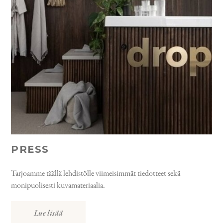
PRESS
Tarjoamme täällä lehdistölle viimeisimmät tiedotteet sekä
monipuolisesti kuvamateriaalia.
Lue lisää