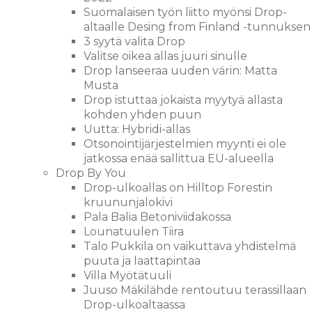
Suomalaisen työn liitto myönsi Drop-
altaalle Desing from Finland -tunnuksen
3 syytä valita Drop
Valitse oikea allas juuri sinulle
Drop lanseeraa uuden värin: Matta
Musta
Drop istuttaa jokaista myytyä allasta
kohden yhden puun
Uutta: Hybridi-allas
Otsonointijärjestelmien myynti ei ole
jatkossa enää sallittua EU-alueella
Drop By You
Drop-ulkoallas on Hilltop Forestin
kruununjalokivi
Pala Balia Betoniviidakossa
Lounatuulen Tiira
Talo Pukkila on vaikuttava yhdistelmä
puuta ja laattapintaa
Villa Myötätuuli
Juuso Mäkilähde rentoutuu terassillaan
Drop-ulkoaltaassa