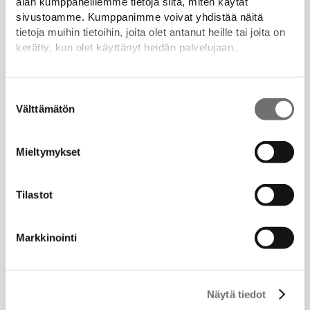
alan kumppaneillemme tietoja siitä, miten käytät
sivustoamme. Kumppanimme voivat yhdistää näitä
tietoja muihin tietoihin, joita olet antanut heille tai joita on
kerätty, kun olet käyttänyt heidän palvelujaan.
Lisätietoja:
drop.fi/info/tietosuojaseloste/
Suostumuksen
Välttämätön
valinta
Mieltymykset
Tilastot
Markkinointi
Näytä tiedot