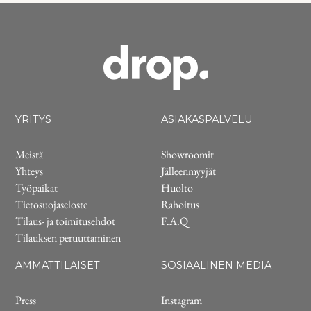
YRITYS
ASIAKASPALVELU
Meistä
Showroomit
Yhteys
Jälleenmyyjät
Työpaikat
Huolto
Tietosuojaseloste
Rahoitus
Tilaus- ja toimitusehdot
F.A.Q
Tilauksen peruuttaminen
AMMATTILAISET
SOSIAALINEN MEDIA
Press
Instagram