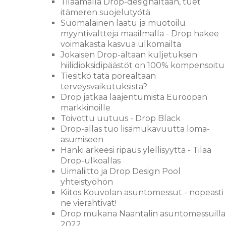
Tilaamalla Drop-designaltaan, tuet
itämeren suojelutyötä
Suomalainen laatu ja muotoilu
myyntivaltteja maailmalla - Drop hakee
voimakasta kasvua ulkomailta
Jokaisen Drop-altaan kuljetuksen
hiilidioksidipäästöt on 100% kompensoitu
Tiesitkö tätä porealtaan
terveysvaikutuksista?
Drop jatkaa laajentumista Euroopan
markkinoille
Toivottu uutuus - Drop Black
Drop-allas tuo lisämukavuutta loma-
asumiseen
Hanki arkeesi ripaus ylellisyyttä - Tilaa
Drop-ulkoallas
Uimaliitto ja Drop Design Pool
yhteistyöhön
Kiitos Kouvolan asuntomessut - nopeasti
ne vierähtivät!
Drop mukana Naantalin asuntomessuilla
2022