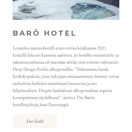
BARÖ HOTEL
Loistelias saaristohotelli avasi ovensa kesäkuussa 2021
keskellä Inkoon kaunista saaristoa. Jo hotellin suunnittelu- ja
rakennusvaiheessa oli itsestään selvää, että sviittiin valittaisiin
Drop Design Poolin ulkoporeallas. ”Halusimme luoda
levähdyspaikan, jossa nykyajan stressaantuneet ihmiset voivat
rauhoittua hetkeksi nauttimaan luonnosta ja sen
hiljaisuudesta. Dropin laadukkaat ulkoporealtaat sopivat
konseptiimme täydellisesti”, kertoo The Barön
hotellinjohtaja Jussi Paavoseppä.
Lue lisää