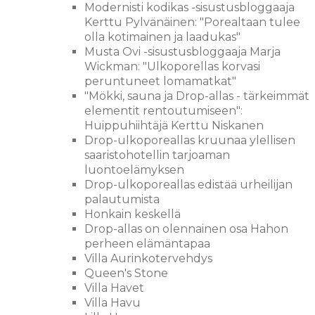
Modernisti kodikas -sisustusbloggaaja
Kerttu Pylvänäinen: "Porealtaan tulee
olla kotimainen ja laadukas"
Musta Ovi -sisustusbloggaaja Marja
Wickman: "Ulkoporellas korvasi
peruntuneet lomamatkat"
"Mökki, sauna ja Drop-allas - tärkeimmät
elementit rentoutumiseen":
Huippuhiihtäjä Kerttu Niskanen
Drop-ulkoporeallas kruunaa ylellisen
saaristohotellin tarjoaman
luontoelämyksen
Drop-ulkoporeallas edistää urheilijan
palautumista
Honkain keskellä
Drop-allas on olennainen osa Hahon
perheen elämäntapaa
Villa Aurinkotervehdys
Queen's Stone
Villa Havet
Villa Havu