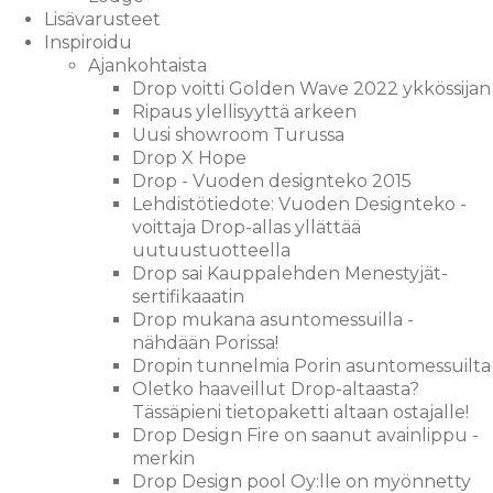
Lisävarusteet
Inspiroidu
Ajankohtaista
Drop voitti Golden Wave 2022 ykkössijan
Ripaus ylellisyyttä arkeen
Uusi showroom Turussa
Drop X Hope
Drop - Vuoden designteko 2015
Lehdistötiedote: Vuoden Designteko -
voittaja Drop-allas yllättää
uutuustuotteella
Drop sai Kauppalehden Menestyjät-
sertifikaaatin
Drop mukana asuntomessuilla -
nähdään Porissa!
Dropin tunnelmia Porin asuntomessuilta
Oletko haaveillut Drop-altaasta?
Tässäpieni tietopaketti altaan ostajalle!
Drop Design Fire on saanut avainlippu -
merkin
Drop Design pool Oy:lle on myönnetty