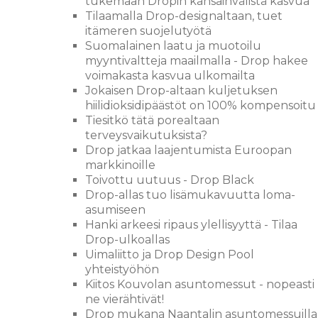
tukemaan Dropin kansainvälistä kasvua
Tilaamalla Drop-designaltaan, tuet
itämeren suojelutyötä
Suomalainen laatu ja muotoilu
myyntivaltteja maailmalla - Drop hakee
voimakasta kasvua ulkomailta
Jokaisen Drop-altaan kuljetuksen
hiilidioksidipäästöt on 100% kompensoitu
Tiesitkö tätä porealtaan
terveysvaikutuksista?
Drop jatkaa laajentumista Euroopan
markkinoille
Toivottu uutuus - Drop Black
Drop-allas tuo lisämukavuutta loma-
asumiseen
Hanki arkeesi ripaus ylellisyyttä - Tilaa
Drop-ulkoallas
Uimaliitto ja Drop Design Pool
yhteistyöhön
Kiitos Kouvolan asuntomessut - nopeasti
ne vierähtivät!
Drop mukana Naantalin asuntomessuilla