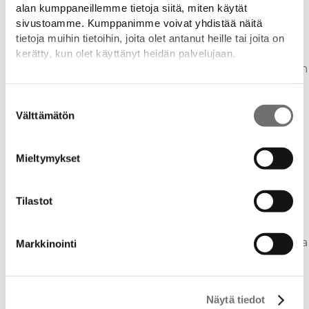
alan kumppaneillemme tietoja siitä, miten käytät
Lodge
sivustoamme. Kumppanimme voivat yhdistää näitä
Lisävarusteet
tietoja muihin tietoihin, joita olet antanut heille tai joita on
Inspiroidu
kerätty, kun olet käyttänyt heidän palvelujaan.
Ajankohtaista
Drop voitti Golden Wave 2022 ykkössijan
Ripaus ylellisyyttä arkeen
Lisätietoja:
drop.fi/info/tietosuojaseloste/
Uusi showroom Turussa
Suostumuksen
Drop X Hope
Välttämätön
valinta
Drop - Vuoden designteko 2015
Lehdistötiedote: Vuoden Designteko -
voittaja Drop-allas yllättää
Mieltymykset
uutuustuotteella
Drop sai Kauppalehden Menestyjät-
sertifikaaatin
Tilastot
Drop mukana asuntomessuilla -
nähdään Porissa!
Dropin tunnelmia Porin asuntomessuilta
Markkinointi
Oletko haaveillut Drop-altaasta?
Tässäpieni tietopaketti altaan ostajalle!
Drop Design Fire on saanut avainlippu -
Näytä tiedot
merkin