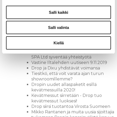
Drop Design pool Oy:lle on myönnetty
Suomen vahvimmat platina -sertifikaatti
Salli kaikki
Drop mukana Kevätmessuilla 2019
uutuustuotteen kera!
5 Kysytyintä kysymystä dropista
Salli valinta
Lehdistötiedote: Dropin uusi allasmalli
haastaa markkinoiden ulkoporealtaat
Kouvolan asuntomessut 2019 - täältä
Kiellä
tullaan!
Drop Design pool Oy ja Oy Nordic
SPA Ltd syventää yhteistyötä
Vastine Iltalehden uutiseen 9.11.2019
Drop ja Dixu yhdistävät voimansa
Tiesitkö, että voit varata ajan turun
showroomillemme?
Dropin uudet allaspaketit esillä
kevätmessuilla 2020!
Kevätmessut siirretään - Drop tuo
kevätmessut luoksesi!
Drop siirsi tuotantoa Virosta Suomeen
Mikko Rantanen ja muita uusia sijoittajia