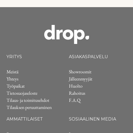
YRITYS
ASIAKASPALVELU
Meistä
Showroomit
Yhteys
Jälleenmyyjät
Työpaikat
Huolto
Tietosuojaseloste
Rahoitus
Tilaus- ja toimitusehdot
F.A.Q
Tilauksen peruuttaminen
AMMATTILAISET
SOSIAALINEN MEDIA