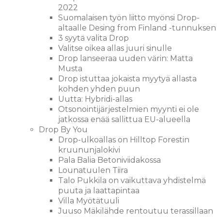
2022
Suomalaisen työn liitto myönsi Drop-
altaalle Desing from Finland -tunnuksen
3 syytä valita Drop
Valitse oikea allas juuri sinulle
Drop lanseeraa uuden värin: Matta
Musta
Drop istuttaa jokaista myytyä allasta
kohden yhden puun
Uutta: Hybridi-allas
Otsonointijärjestelmien myynti ei ole
jatkossa enää sallittua EU-alueella
Drop By You
Drop-ulkoallas on Hilltop Forestin
kruununjalokivi
Pala Balia Betoniviidakossa
Lounatuulen Tiira
Talo Pukkila on vaikuttava yhdistelmä
puuta ja laattapintaa
Villa Myötätuuli
Juuso Mäkilähde rentoutuu terassillaan