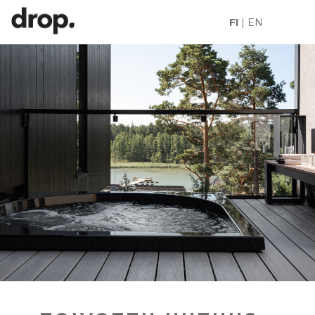
FI
|
EN