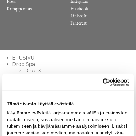
Press
Instagram
Kumppanuus
Facebook
LinkedIn
Pinterest
ETUSIVU
Drop Spa
Drop X
Vuolle
Drop S
Lähde
Vuolle Compact
Lampi Compact
Tämä sivusto käyttää evästeitä
Lampi
Käytämme evästeitä tarjoamamme sisällön ja mainosten
Pisara
räätälöimiseen, sosiaalisen median ominaisuuksien
Drop fire
tukemiseen ja kävijämäärämme analysoimiseen. Lisäksi
Drop Sauna
jaamme sosiaalisen median, mainosalan ja analytiikka-
Sauna