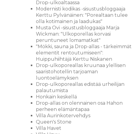
Drop-ulkoaltaassa
Modernisti kodikas -sisustusbloggaaja
Kerttu Pylvänäinen: "Porealtaan tulee
olla kotimainen ja laadukas"
Musta Ovi -sisustusbloggaaja Marja
Wickman: "Ulkoporellas korvasi
peruntuneet lomamatkat"
"Mökki, sauna ja Drop-allas - tärkeimmät
elementit rentoutumiseen":
Huippuhiihtäjä Kerttu Niskanen
Drop-ulkoporeallas kruunaa ylellisen
saaristohotellin tarjoaman
luontoelämyksen
Drop-ulkoporeallas edistää urheilijan
palautumista
Honkain keskellä
Drop-allas on olennainen osa Hahon
perheen elämäntapaa
Villa Aurinkotervehdys
Queen's Stone
Villa Havet