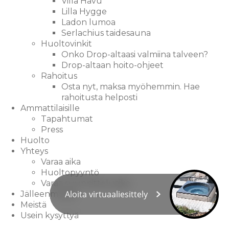
Villa Havu
Lilla Hygge
Ladon lumoa
Serlachius taidesauna
Huoltovinkit
Onko Drop-altaasi valmiina talveen?
Drop-altaan hoito-ohjeet
Rahoitus
Osta nyt, maksa myöhemmin. Hae
rahoitusta helposti
Ammattilaisille
Tapahtumat
Press
Huolto
Yhteys
Varaa aika
Huoltopyyntö
Varaa suunnitteluaika
Aloita virtuaaliesittely
Jälleenmyyjät
Meistä
Usein kysyttyä