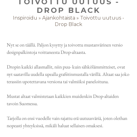
TOIVOTTU UUTUUS -
DROP BLACK
Inspiroidu
»
Ajankohtaista
»
Toivottu uutuus -
Drop Black
Nyt se on täällä. Paljon kysytty ja toivottu mustanvärinen versio
designpalkintoja voittaneesta Drop-altaasta.
Dropin kaikki allasmallit, niin puu- kuin sähkölämmitteiset, ovat
nyt saatavilla uudella upealla grafiitinmustalla värillä. Altaat saa joko
terassiin upotettavana versiona tai valmiiksi paneloituna.
Mustat altaat valmistetaan kaikkien muidenkin Drop-altaiden
tavoin Suomessa.
Tarjolla on ensi vuodelle vain rajattu erä uutuusväriä, joten olethan
nopeasti yhteyksissä, mikäli haluat sellaisen omaksesi.