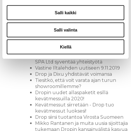
Drop Design pool Oy:lle on myönnetty
Suomen vahvimmat platina -sertifikaatti
Drop mukana Kevätmessuilla 2019
Salli kaikki
uutuustuotteen kera!
5 Kysytyintä kysymystä dropista
Salli valinta
Lehdistötiedote: Dropin uusi allasmalli
haastaa markkinoiden ulkoporealtaat
Kouvolan asuntomessut 2019 - täältä
Kiellä
tullaan!
Drop Design pool Oy ja Oy Nordic
SPA Ltd syventää yhteistyötä
Vastine Iltalehden uutiseen 9.11.2019
Drop ja Dixu yhdistävät voimansa
Tiesitkö, että voit varata ajan turun
showroomillemme?
Dropin uudet allaspaketit esillä
kevätmessuilla 2020!
Kevätmessut siirretään - Drop tuo
kevätmessut luoksesi!
Drop siirsi tuotantoa Virosta Suomeen
Mikko Rantanen ja muita uusia sijoittajia
tukemaan Dropin kansainvälistä kasvua