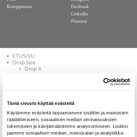
Kumppanuus
Facebook
LinkedIn
Pinterest
ETUSIVU
Drop Spa
Drop X
Vuolle
Drop S
Lähde
Vuolle Compact
Lampi Compact
Tämä sivusto käyttää evästeitä
Lampi
Käytämme evästeitä tarjoamamme sisällön ja mainosten
Pisara
räätälöimiseen, sosiaalisen median ominaisuuksien
Drop fire
tukemiseen ja kävijämäärämme analysoimiseen. Lisäksi
Drop Sauna
jaamme sosiaalisen median, mainosalan ja analytiikka-
Sauna