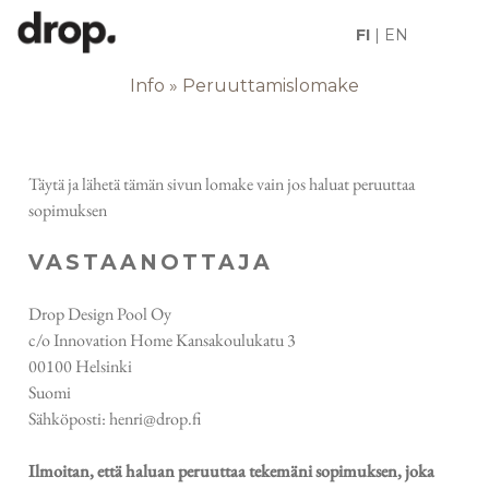
FI
|
EN
PERUUTTAMISLOMAKE
Info
»
Peruuttamislomake
Täytä ja lähetä tämän sivun lomake vain jos haluat peruuttaa
sopimuksen
VASTAANOTTAJA
Drop Design Pool Oy
c/o Innovation Home Kansakoulukatu 3
00100 Helsinki
Suomi
Sähköposti: henri@drop.fi
Ilmoitan, että haluan peruuttaa tekemäni sopimuksen, joka