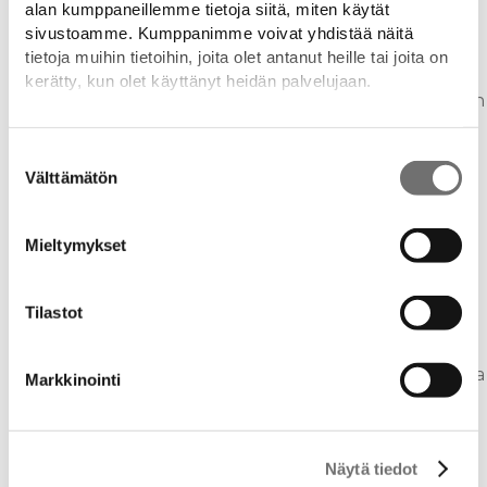
Lodge
alan kumppaneillemme tietoja siitä, miten käytät
Lisävarusteet
sivustoamme. Kumppanimme voivat yhdistää näitä
Inspiroidu
tietoja muihin tietoihin, joita olet antanut heille tai joita on
Ajankohtaista
kerätty, kun olet käyttänyt heidän palvelujaan.
Drop voitti Golden Wave 2022 ykkössijan
Ripaus ylellisyyttä arkeen
Lisätietoja:
drop.fi/info/tietosuojaseloste/
Uusi showroom Turussa
Suostumuksen
Drop X Hope
Välttämätön
valinta
Drop - Vuoden designteko 2015
Lehdistötiedote: Vuoden Designteko -
voittaja Drop-allas yllättää
Mieltymykset
uutuustuotteella
Drop sai Kauppalehden Menestyjät-
sertifikaaatin
Tilastot
Drop mukana asuntomessuilla -
nähdään Porissa!
Dropin tunnelmia Porin asuntomessuilta
Markkinointi
Oletko haaveillut Drop-altaasta?
Tässäpieni tietopaketti altaan ostajalle!
Drop Design Fire on saanut avainlippu -
merkin
Näytä tiedot