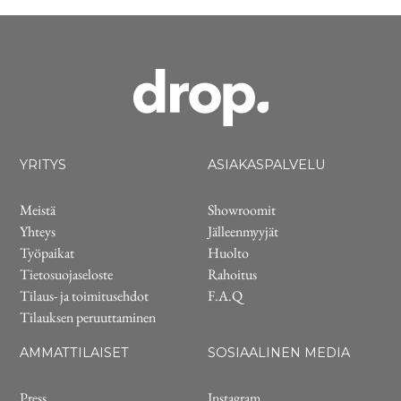
YRITYS
ASIAKASPALVELU
Meistä
Showroomit
Yhteys
Jälleenmyyjät
Työpaikat
Huolto
Tietosuojaseloste
Rahoitus
Tilaus- ja toimitusehdot
F.A.Q
Tilauksen peruuttaminen
AMMATTILAISET
SOSIAALINEN MEDIA
Press
Instagram