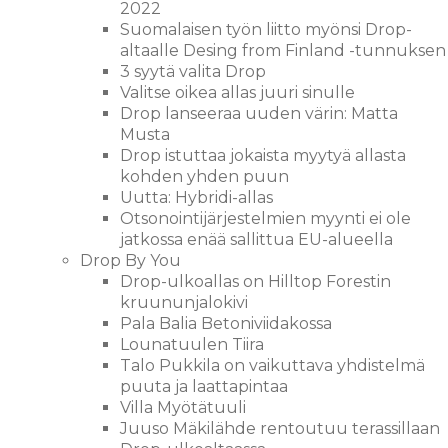
2022
Suomalaisen työn liitto myönsi Drop-
altaalle Desing from Finland -tunnuksen
3 syytä valita Drop
Valitse oikea allas juuri sinulle
Drop lanseeraa uuden värin: Matta
Musta
Drop istuttaa jokaista myytyä allasta
kohden yhden puun
Uutta: Hybridi-allas
Otsonointijärjestelmien myynti ei ole
jatkossa enää sallittua EU-alueella
Drop By You
Drop-ulkoallas on Hilltop Forestin
kruununjalokivi
Pala Balia Betoniviidakossa
Lounatuulen Tiira
Talo Pukkila on vaikuttava yhdistelmä
puuta ja laattapintaa
Villa Myötätuuli
Juuso Mäkilähde rentoutuu terassillaan