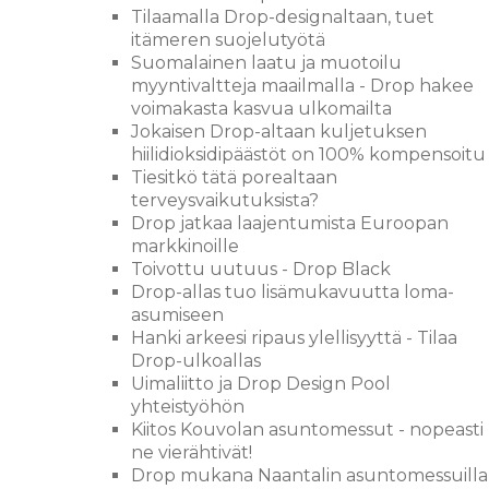
Tilaamalla Drop-designaltaan, tuet
itämeren suojelutyötä
Suomalainen laatu ja muotoilu
myyntivaltteja maailmalla - Drop hakee
voimakasta kasvua ulkomailta
Jokaisen Drop-altaan kuljetuksen
hiilidioksidipäästöt on 100% kompensoitu
Tiesitkö tätä porealtaan
terveysvaikutuksista?
Drop jatkaa laajentumista Euroopan
markkinoille
Toivottu uutuus - Drop Black
Drop-allas tuo lisämukavuutta loma-
asumiseen
Hanki arkeesi ripaus ylellisyyttä - Tilaa
Drop-ulkoallas
Uimaliitto ja Drop Design Pool
yhteistyöhön
Kiitos Kouvolan asuntomessut - nopeasti
ne vierähtivät!
Drop mukana Naantalin asuntomessuilla