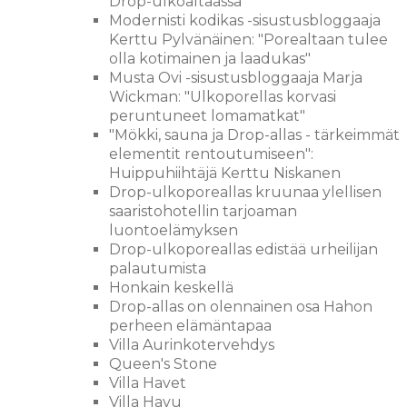
Drop-ulkoaltaassa
Modernisti kodikas -sisustusbloggaaja
Kerttu Pylvänäinen: "Porealtaan tulee
olla kotimainen ja laadukas"
Musta Ovi -sisustusbloggaaja Marja
Wickman: "Ulkoporellas korvasi
peruntuneet lomamatkat"
"Mökki, sauna ja Drop-allas - tärkeimmät
elementit rentoutumiseen":
Huippuhiihtäjä Kerttu Niskanen
Drop-ulkoporeallas kruunaa ylellisen
saaristohotellin tarjoaman
luontoelämyksen
Drop-ulkoporeallas edistää urheilijan
palautumista
Honkain keskellä
Drop-allas on olennainen osa Hahon
perheen elämäntapaa
Villa Aurinkotervehdys
Queen's Stone
Villa Havet
Villa Havu