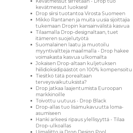
Kevätmessut siirretään - Drop tuo
kevätmessut luoksesi!
Drop siirsi tuotantoa Virosta Suomeen
Mikko Rantanen ja muita uusia sijoittajia
tukemaan Dropin kansainvälistä kasvua
Tilaamalla Drop-designaltaan, tuet
itämeren suojelutyötä
Suomalainen laatu ja muotoilu
myyntivaltteja maailmalla - Drop hakee
voimakasta kasvua ulkomailta
Jokaisen Drop-altaan kuljetuksen
hiilidioksidipäästöt on 100% kompensoitu
Tiesitkö tätä porealtaan
terveysvaikutuksista?
Drop jatkaa laajentumista Euroopan
markkinoille
Toivottu uutuus - Drop Black
Drop-allas tuo lisämukavuutta loma-
asumiseen
Hanki arkeesi ripaus ylellisyyttä - Tilaa
Drop-ulkoallas
Uimaliitto ja Drop Design Pool