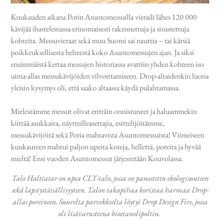
Kuukauden aikana Porin Asuntomessuilla vieraili lähes 120 000
kävijää ihastelemassa erinomaisesti rakennettuja ja sisustettuja
kohteita. Messuvieraat sekä muu Suomi sai nauttia – tai kärsiä
poikkeuksellisesta helteestä koko Asuntomessujen ajan. Ja siksi
ensimmäistä kertaa messujen historiassa avattiin yhden kohteen iso
uima-allas messukävijöiden vilvoittamiseen. Drop-altaidenkin luona
yleisin kysymys oli, että saako altaassa käydä pulahtamassa.
Mielestämme messut olivat erittäin onnistuneet ja haluammekin
kiittää asukkaita, näytteilleasettajia, esittelijöitämme,
messukävijöitä sekä Poria mahtavista Asuntomessuista! Viimeiseen
kuukauteen mahtui paljon upeita koteja, hellettä, poreita ja hyvää
mieltä! Ensi vuoden Asuntomessut järjestetään Kouvolassa.
Talo Haltiatar on upea CLT-talo, jossa on panostettu ekologisuuteen
sekä lapsiystävällisyyteen. Talon takapihaa koristaa harmaa Drop-
allas poreineen. Suurelta parvekkeelta löytyi Drop Design Fire, jossa
oli lisävarusteena bioetanolipoltin.