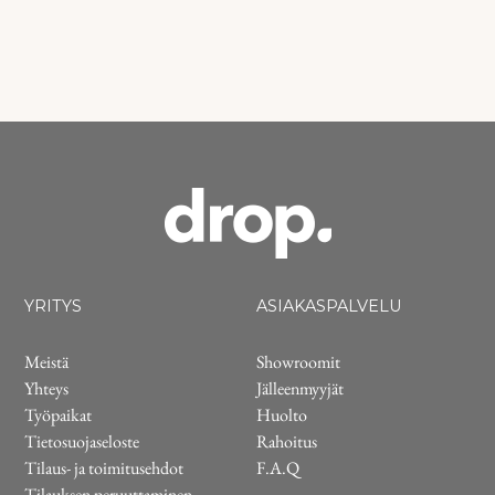
YRITYS
ASIAKASPALVELU
Meistä
Showroomit
Yhteys
Jälleenmyyjät
Työpaikat
Huolto
Tietosuojaseloste
Rahoitus
Tilaus- ja toimitusehdot
F.A.Q
Tilauksen peruuttaminen