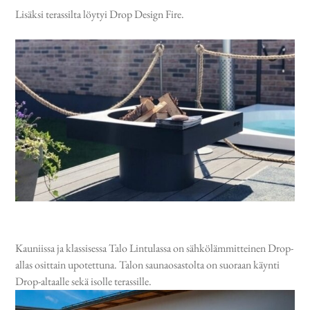
Lisäksi terassilta löytyi Drop Design Fire.
Kauniissa ja klassisessa Talo Lintulassa on sähkölämmitteinen Drop-
allas osittain upotettuna. Talon saunaosastolta on suoraan käynti
Drop-altaalle sekä isolle terassille.