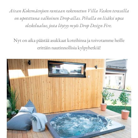
Aivan Kokemäenjoen rantaan rakennetun Villa Vasken terassilla
on upotettuna valkoinen Drop-allas. Pihalla on lisäksi upea
oleskelualue, josta löytyy myös Drop Design Fire.
Nyt on aika päästää asukkaat koteihinsa ja toivotamme heille
erittäin nautinnollisia kylpyhetkiä!