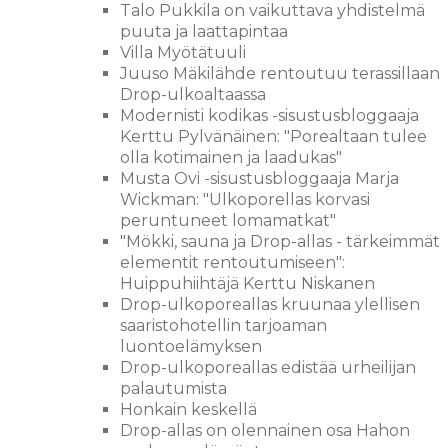
Talo Pukkila on vaikuttava yhdistelmä
puuta ja laattapintaa
Villa Myötätuuli
Juuso Mäkilähde rentoutuu terassillaan
Drop-ulkoaltaassa
Modernisti kodikas -sisustusbloggaaja
Kerttu Pylvänäinen: "Porealtaan tulee
olla kotimainen ja laadukas"
Musta Ovi -sisustusbloggaaja Marja
Wickman: "Ulkoporellas korvasi
peruntuneet lomamatkat"
"Mökki, sauna ja Drop-allas - tärkeimmät
elementit rentoutumiseen":
Huippuhiihtäjä Kerttu Niskanen
Drop-ulkoporeallas kruunaa ylellisen
saaristohotellin tarjoaman
luontoelämyksen
Drop-ulkoporeallas edistää urheilijan
palautumista
Honkain keskellä
Drop-allas on olennainen osa Hahon