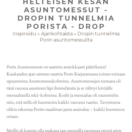
HELTEISEN KESÄN
ASUNTOMESSUT -
DROPIN TUNNELMIA
PORISTA - DROP
Inspiroidu
»
Ajankohtaista
»
Dropin tunnelmia
Porin asuntomessuilta
Porin Asuntomessut on saatettu ansiokkaasti päätökseen!
Kuukauden ajan saimme nauttia Porin Karjarannassa toinen toistaan
upeammista Asuntomessukohteista. Asuntomessujen teemana oli
tänä vuonna asuminen läpi ihmiselämän ja se välittyi kävijälle
messualueella sekä -kohteissa. Kodit ja messualue oli suunniteltu
niin, että siellä oli huomioitu kaikki vauvasta vaariin. Tavoitteena
olikin rakentaa Poriin maailman paras asuinalue – kaikki huomioon
ottaen.
Meillä oli kunnia olla mukana taas messuilla tuomassa pientä arjen