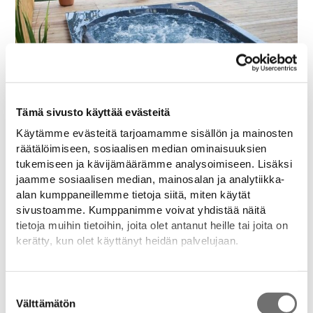
Tämä sivusto käyttää evästeitä
Käytämme evästeitä tarjoamamme sisällön ja mainosten
räätälöimiseen, sosiaalisen median ominaisuuksien
tukemiseen ja kävijämäärämme analysoimiseen. Lisäksi
jaamme sosiaalisen median, mainosalan ja analytiikka-
alan kumppaneillemme tietoja siitä, miten käytät
sivustoamme. Kumppanimme voivat yhdistää näitä
tietoja muihin tietoihin, joita olet antanut heille tai joita on
kerätty, kun olet käyttänyt heidän palvelujaan.
Lisätietoja:
drop.fi/info/tietosuojaseloste/
Suostumuksen
Välttämätön
valinta