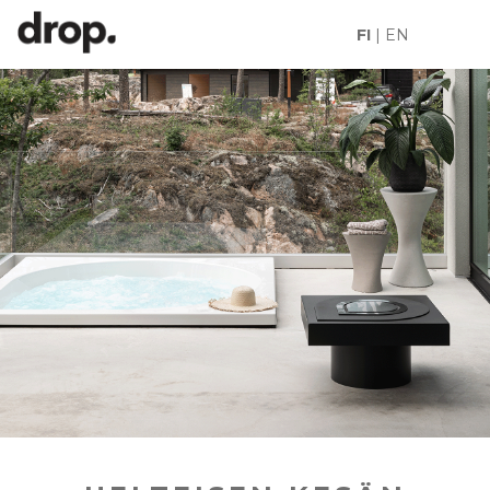
FI
|
EN