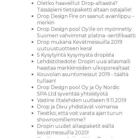
Oletko haaveillut Drop-altaasta?
Tässäpieni tietopaketti altaan ostajalle!
Drop Design Fire on saanut avainlippu -
merkin
Drop Design pool Oy:lle on myönnetty
Suomen vahvimmat platina -sertifikaatti
Drop mukana Kevätmessuilla 2019
uutuustuotteen kera!
5 Kysytyintä kysymystä dropista
Lehdistötiedote: Dropin uusi allasmalli
haastaa markkinoiden ulkoporealtaat
Kouvolan asuntomessut 2019 - täältä
tullaan!
Drop Design pool Oy ja Oy Nordic
SPA Ltd syventää yhteistyötä
Vastine Iltalehden uutiseen 9.11.2019
Drop ja Dixu yhdistävät voimansa
Tiesitkö, että voit varata ajan turun
showroomillemme?
Dropin uudet allaspaketit esillä
kevätmessuilla 2020!