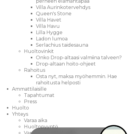
perheen elämäntapaa
Villa Aurinkotervehdys
Queen's Stone
Villa Havet
Villa Havu
Lilla Hygge
Ladon lumoa
Serlachius taidesauna
Huoltovinkit
Onko Drop-altaasi valmiina talveen?
Drop-altaan hoito-ohjeet
Rahoitus
Osta nyt, maksa myöhemmin. Hae
rahoitusta helposti
Ammattilaisille
Tapahtumat
Press
Huolto
Yhteys
Varaa aika
Huoltopyyntö
Varaa suunnitteluaika