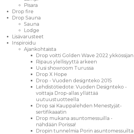
Pisara
Drop fire
Drop Sauna
Sauna
Lodge
Lisävarusteet
Inspiroidu
Ajankohtaista
Drop voitti Golden Wave 2022 ykkössijan
Ripaus ylellisyyttä arkeen
Uusi showroom Turussa
Drop X Hope
Drop - Vuoden designteko 2015
Lehdistötiedote: Vuoden Designteko -
voittaja Drop-allas yllättää
uutuustuotteella
Drop sai Kauppalehden Menestyjät-
sertifikaaatin
Drop mukana asuntomessuilla -
nähdään Porissa!
Dropin tunnelmia Porin asuntomessuilta