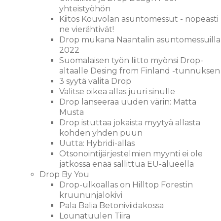
yhteistyöhön
Kiitos Kouvolan asuntomessut - nopeasti
ne vierähtivät!
Drop mukana Naantalin asuntomessuilla
2022
Suomalaisen työn liitto myönsi Drop-
altaalle Desing from Finland -tunnuksen
3 syytä valita Drop
Valitse oikea allas juuri sinulle
Drop lanseeraa uuden värin: Matta
Musta
Drop istuttaa jokaista myytyä allasta
kohden yhden puun
Uutta: Hybridi-allas
Otsonointijärjestelmien myynti ei ole
jatkossa enää sallittua EU-alueella
Drop By You
Drop-ulkoallas on Hilltop Forestin
kruununjalokivi
Pala Balia Betoniviidakossa
Lounatuulen Tiira