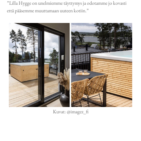
”Lilla Hygge on unelmiemme täyttymys ja odotamme jo kovasti
että pääsemme muuttamaan uuteen kotiin.”
Kuvat: @imagez_fi