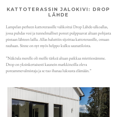
KATTOTERASSIN JALOKIVI: DROP
LÄHDE
Lampelan perheen kattoterassille valikoitui Drop Lähde-ulkoallas,
jossa puhdas vesi ja tunnelmalliset poreet pulppuavat altaan pohjasta
pintaan lähteen lailla. Allas haluttiin sijoittaa kattoterassille, omaan
rauhaan. Sinne on nyt myös helppo kulku saunatiloista.
”Näköala merelle oli meille tärkeä altaan paikkaa miettiessämme.
Drop on yksinkertaisesti kaunein markkinoilla oleva
poreammevalmistaja ja se tuo ihanaa luksusta elämään.”