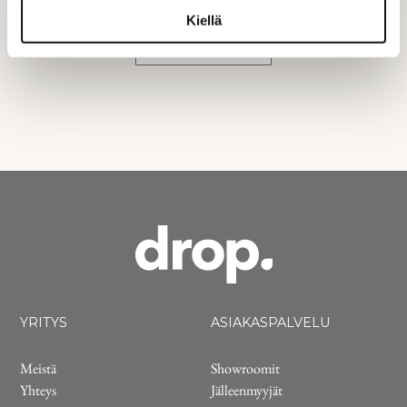
Kiellä
Lue lisää
YRITYS
ASIAKASPALVELU
Meistä
Showroomit
Yhteys
Jälleenmyyjät