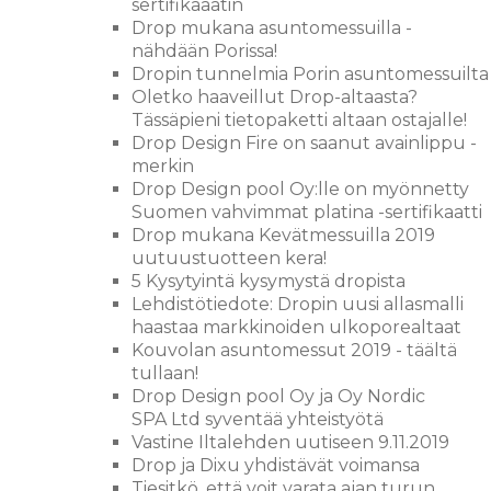
sertifikaaatin
Drop mukana asuntomessuilla -
nähdään Porissa!
Dropin tunnelmia Porin asuntomessuilta
Oletko haaveillut Drop-altaasta?
Tässäpieni tietopaketti altaan ostajalle!
Drop Design Fire on saanut avainlippu -
merkin
Drop Design pool Oy:lle on myönnetty
Suomen vahvimmat platina -sertifikaatti
Drop mukana Kevätmessuilla 2019
uutuustuotteen kera!
5 Kysytyintä kysymystä dropista
Lehdistötiedote: Dropin uusi allasmalli
haastaa markkinoiden ulkoporealtaat
Kouvolan asuntomessut 2019 - täältä
tullaan!
Drop Design pool Oy ja Oy Nordic
SPA Ltd syventää yhteistyötä
Vastine Iltalehden uutiseen 9.11.2019
Drop ja Dixu yhdistävät voimansa
Tiesitkö, että voit varata ajan turun