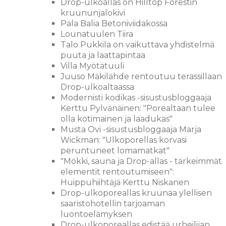
Drop-ulkoallas on Hilltop Forestin
kruununjalokivi
Pala Balia Betoniviidakossa
Lounatuulen Tiira
Talo Pukkila on vaikuttava yhdistelmä
puuta ja laattapintaa
Villa Myötätuuli
Juuso Mäkilähde rentoutuu terassillaan
Drop-ulkoaltaassa
Modernisti kodikas -sisustusbloggaaja
Kerttu Pylvänäinen: "Porealtaan tulee
olla kotimainen ja laadukas"
Musta Ovi -sisustusbloggaaja Marja
Wickman: "Ulkoporellas korvasi
peruntuneet lomamatkat"
"Mökki, sauna ja Drop-allas - tärkeimmät
elementit rentoutumiseen":
Huippuhiihtäjä Kerttu Niskanen
Drop-ulkoporeallas kruunaa ylellisen
saaristohotellin tarjoaman
luontoelämyksen
Drop-ulkoporeallas edistää urheilijan