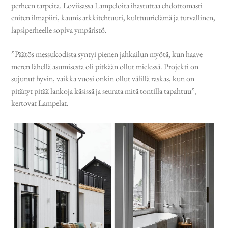
perheen tarpeita. Loviisassa Lampeloita ihastuttaa ehdottomasti
eniten ilmapiiri, kaunis arkkitehtuuri, kulttuurielämä ja turvallinen,
lapsiperheelle sopiva ympäristö.
”Päätös messukodista syntyi pienen jahkailun myötä, kun haave
meren lähellä asumisesta oli pitkään ollut mielessä. Projekti on
sujunut hyvin, vaikka vuosi onkin ollut välillä raskas, kun on
pitänyt pitää lankoja käsissä ja seurata mitä tontilla tapahtuu”,
kertovat Lampelat.