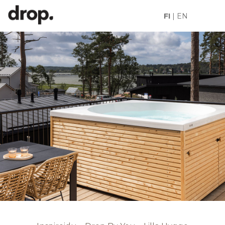
FI
|
EN