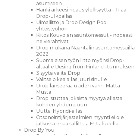
asumiseen
Hanki arkeesi ripaus ylellisyyttä - Tilaa
Drop-ulkoallas
Uimaliitto ja Drop Design Pool
yhteistyöhön
Kiitos Kouvolan asuntomessut - nopeasti
ne vierähtivät!
Drop mukana Naantalin asuntomessuilla
2022
Suomalaisen työn liitto myönsi Drop-
altaalle Desing from Finland -tunnuksen
3 syytä valita Drop
Valitse oikea allas juuri sinulle
Drop lanseeraa uuden värin: Matta
Musta
Drop istuttaa jokaista myytyä allasta
kohden yhden puun
Uutta: Hybridi-allas
Otsonointijärjestelmien myynti ei ole
jatkossa enää sallittua EU-alueella
Drop By You