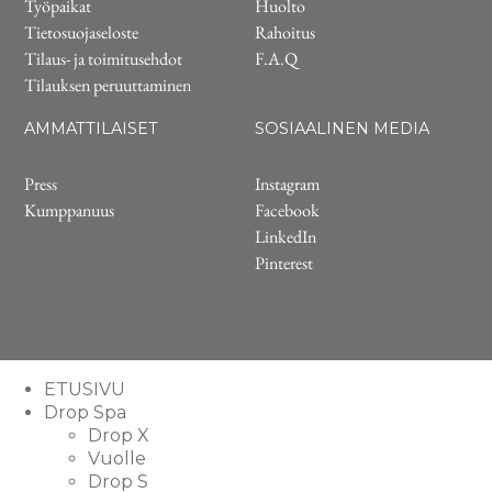
Työpaikat
Huolto
Tietosuojaseloste
Rahoitus
Tilaus- ja toimitusehdot
F.A.Q
Tilauksen peruuttaminen
AMMATTILAISET
SOSIAALINEN MEDIA
Press
Instagram
Kumppanuus
Facebook
LinkedIn
Pinterest
ETUSIVU
Drop Spa
Drop X
Vuolle
Drop S