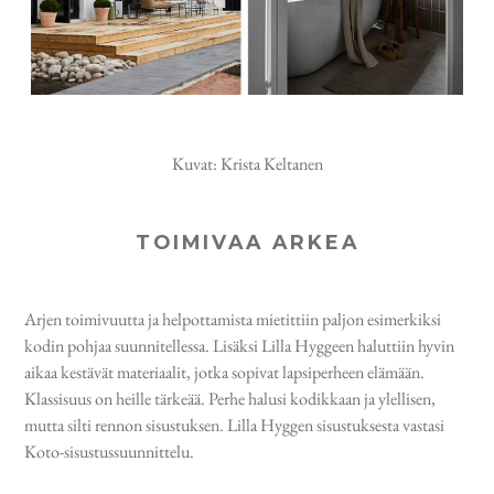
Kuvat: Krista Keltanen
TOIMIVAA ARKEA
Arjen toimivuutta ja helpottamista mietittiin paljon esimerkiksi
kodin pohjaa suunnitellessa. Lisäksi Lilla Hyggeen haluttiin hyvin
aikaa kestävät materiaalit, jotka sopivat lapsiperheen elämään.
Klassisuus on heille tärkeää. Perhe halusi kodikkaan ja ylellisen,
mutta silti rennon sisustuksen. Lilla Hyggen sisustuksesta vastasi
Koto-sisustussuunnittelu.