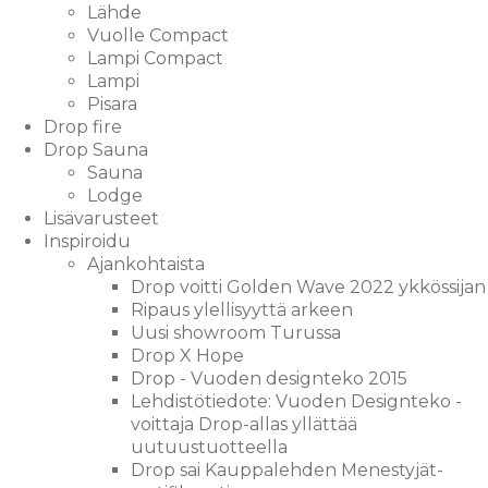
Lähde
Vuolle Compact
Lampi Compact
Lampi
Pisara
Drop fire
Drop Sauna
Sauna
Lodge
Lisävarusteet
Inspiroidu
Ajankohtaista
Drop voitti Golden Wave 2022 ykkössijan
Ripaus ylellisyyttä arkeen
Uusi showroom Turussa
Drop X Hope
Drop - Vuoden designteko 2015
Lehdistötiedote: Vuoden Designteko -
voittaja Drop-allas yllättää
uutuustuotteella
Drop sai Kauppalehden Menestyjät-