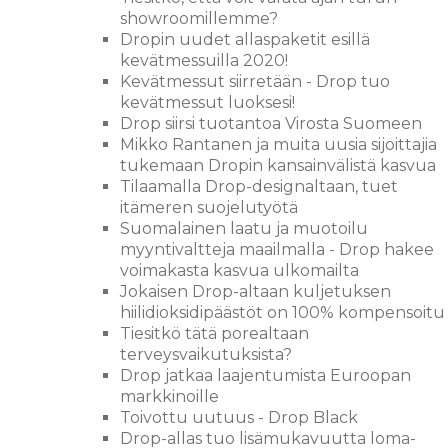
showroomillemme?
Dropin uudet allaspaketit esillä
kevätmessuilla 2020!
Kevätmessut siirretään - Drop tuo
kevätmessut luoksesi!
Drop siirsi tuotantoa Virosta Suomeen
Mikko Rantanen ja muita uusia sijoittajia
tukemaan Dropin kansainvälistä kasvua
Tilaamalla Drop-designaltaan, tuet
itämeren suojelutyötä
Suomalainen laatu ja muotoilu
myyntivaltteja maailmalla - Drop hakee
voimakasta kasvua ulkomailta
Jokaisen Drop-altaan kuljetuksen
hiilidioksidipäästöt on 100% kompensoitu
Tiesitkö tätä porealtaan
terveysvaikutuksista?
Drop jatkaa laajentumista Euroopan
markkinoille
Toivottu uutuus - Drop Black
Drop-allas tuo lisämukavuutta loma-