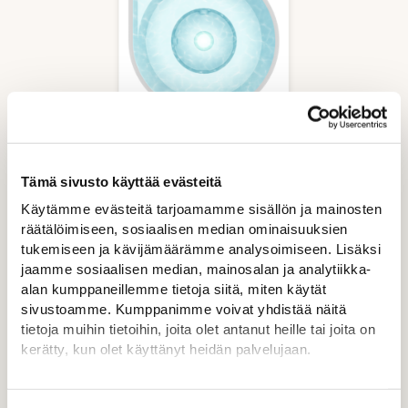
Tämä sivusto käyttää evästeitä
Käytämme evästeitä tarjoamamme sisällön ja mainosten
LÄHDE
räätälöimiseen, sosiaalisen median ominaisuuksien
- aerator system
tukemiseen ja kävijämäärämme analysoimiseen. Lisäksi
- LED pool light
jaamme sosiaalisen median, mainosalan ja analytiikka-
alan kumppaneillemme tietoja siitä, miten käytät
sivustoamme. Kumppanimme voivat yhdistää näitä
tietoja muihin tietoihin, joita olet antanut heille tai joita on
kerätty, kun olet käyttänyt heidän palvelujaan.
Lue lisää
Lisätietoja:
drop.fi/info/tietosuojaseloste/