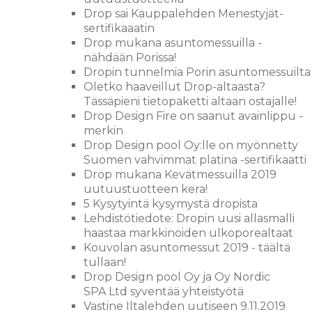
Drop sai Kauppalehden Menestyjät-
sertifikaaatin
Drop mukana asuntomessuilla -
nähdään Porissa!
Dropin tunnelmia Porin asuntomessuilta
Oletko haaveillut Drop-altaasta?
Tässäpieni tietopaketti altaan ostajalle!
Drop Design Fire on saanut avainlippu -
merkin
Drop Design pool Oy:lle on myönnetty
Suomen vahvimmat platina -sertifikaatti
Drop mukana Kevätmessuilla 2019
uutuustuotteen kera!
5 Kysytyintä kysymystä dropista
Lehdistötiedote: Dropin uusi allasmalli
haastaa markkinoiden ulkoporealtaat
Kouvolan asuntomessut 2019 - täältä
tullaan!
Drop Design pool Oy ja Oy Nordic
SPA Ltd syventää yhteistyötä
Vastine Iltalehden uutiseen 9.11.2019