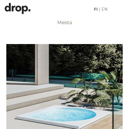
FI
|
EN
DROPIN TARINA
Meistä