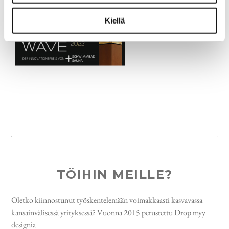
compact.
Kiellä
TÖIHIN MEILLE?
Oletko kiinnostunut työskentelemään voimakkaasti kasvavassa
kansainvälisessä yrityksessä? Vuonna 2015 perustettu Drop myy
designia