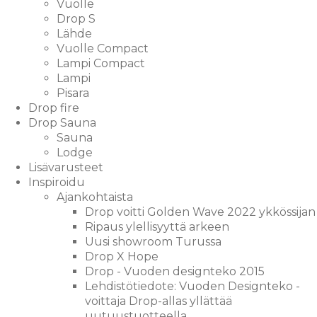
Vuolle
Drop S
Lähde
Vuolle Compact
Lampi Compact
Lampi
Pisara
Drop fire
Drop Sauna
Sauna
Lodge
Lisävarusteet
Inspiroidu
Ajankohtaista
Drop voitti Golden Wave 2022 ykkössijan
Ripaus ylellisyyttä arkeen
Uusi showroom Turussa
Drop X Hope
Drop - Vuoden designteko 2015
Lehdistötiedote: Vuoden Designteko -
voittaja Drop-allas yllättää
uutuustuotteella