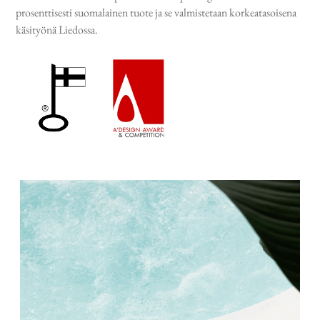
prosenttisesti suomalainen tuote ja se valmistetaan korkeatasoisena
käsityönä Liedossa.