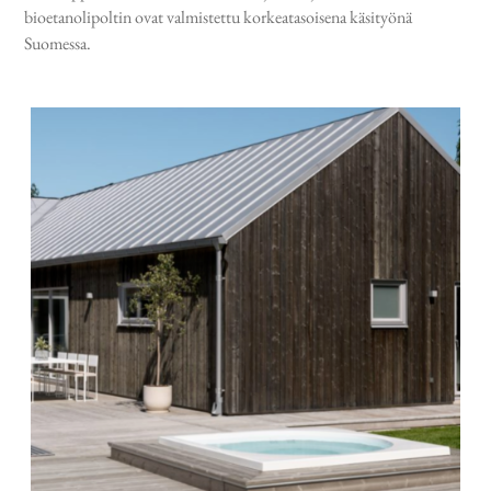
bioetanolipoltin ovat valmistettu korkeatasoisena käsityönä
Suomessa.