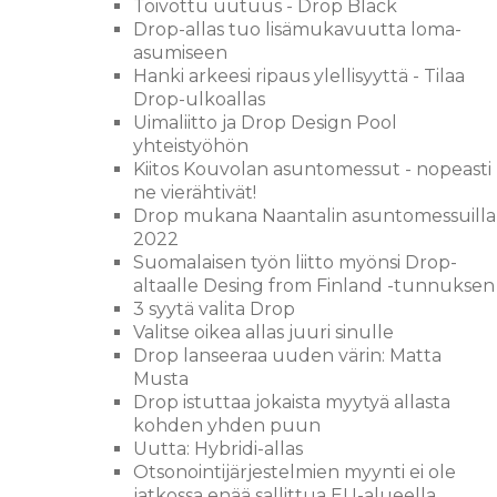
Toivottu uutuus - Drop Black
Drop-allas tuo lisämukavuutta loma-
asumiseen
Hanki arkeesi ripaus ylellisyyttä - Tilaa
Drop-ulkoallas
Uimaliitto ja Drop Design Pool
yhteistyöhön
Kiitos Kouvolan asuntomessut - nopeasti
ne vierähtivät!
Drop mukana Naantalin asuntomessuilla
2022
Suomalaisen työn liitto myönsi Drop-
altaalle Desing from Finland -tunnuksen
3 syytä valita Drop
Valitse oikea allas juuri sinulle
Drop lanseeraa uuden värin: Matta
Musta
Drop istuttaa jokaista myytyä allasta
kohden yhden puun
Uutta: Hybridi-allas
Otsonointijärjestelmien myynti ei ole
jatkossa enää sallittua EU-alueella