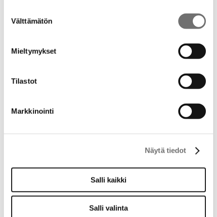
Suostumuksen
Välttämätön
valinta
Mieltymykset
Tilastot
Markkinointi
Näytä tiedot
Salli kaikki
Drop voitti arvostetun Golden Wave 2022 Design Award
ensimmäisen palkinnon. Drop allasvalikoimaan julkaistiin uutena
Salli valinta
värinä kovasti toivottu musta sekä uusi pienempi malli Vuolle