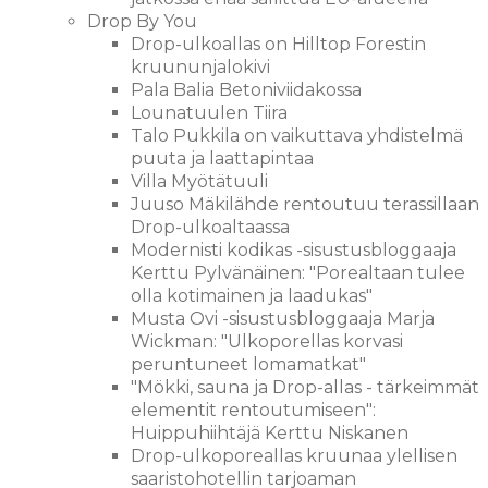
Drop By You
Drop-ulkoallas on Hilltop Forestin
kruununjalokivi
Pala Balia Betoniviidakossa
Lounatuulen Tiira
Talo Pukkila on vaikuttava yhdistelmä
puuta ja laattapintaa
Villa Myötätuuli
Juuso Mäkilähde rentoutuu terassillaan
Drop-ulkoaltaassa
Modernisti kodikas -sisustusbloggaaja
Kerttu Pylvänäinen: "Porealtaan tulee
olla kotimainen ja laadukas"
Musta Ovi -sisustusbloggaaja Marja
Wickman: "Ulkoporellas korvasi
peruntuneet lomamatkat"
"Mökki, sauna ja Drop-allas - tärkeimmät
elementit rentoutumiseen":
Huippuhiihtäjä Kerttu Niskanen
Drop-ulkoporeallas kruunaa ylellisen
saaristohotellin tarjoaman