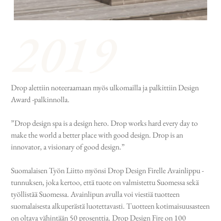
Drop alettiin noteeraamaan myös ulkomailla ja palkittiin Design
Award -palkinnolla.
”Drop design spa is a design hero. Drop works hard every day to
make the world a better place with good design. Drop is an
innovator, a visionary of good design.”
Suomalaisen Työn Liitto myönsi Drop Design Firelle Avainlippu -
tunnuksen, joka kertoo, että tuote on valmistettu Suomessa sekä
työllistää Suomessa. Avainlipun avulla voi viestiä tuotteen
suomalaisesta alkuperästä luotettavasti. Tuotteen kotimaisuusasteen
on oltava vähintään 50 prosenttia. Drop Design Fire on 100