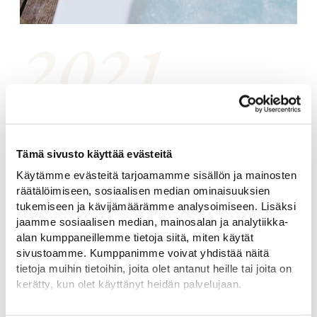
Viennin kasvattaminen ulkomaille. Vientiä alettiin kasvattamaan
enemmän ulkomaille aina Belgiaan, Benelux-maihin sekä Espanjaan
asti. Myytyjen altaiden määrä ylitti 1000 kpl rajan ja liikevaihto
Tämä sivusto käyttää evästeitä
tuplaantui aiemmasta vuodesta.
Käytämme evästeitä tarjoamamme sisällön ja mainosten
räätälöimiseen, sosiaalisen median ominaisuuksien
tukemiseen ja kävijämäärämme analysoimiseen. Lisäksi
jaamme sosiaalisen median, mainosalan ja analytiikka-
alan kumppaneillemme tietoja siitä, miten käytät
sivustoamme. Kumppanimme voivat yhdistää näitä
tietoja muihin tietoihin, joita olet antanut heille tai joita on
kerätty, kun olet käyttänyt heidän palvelujaan.
Lisätietoja:
drop.fi/info/tietosuojaseloste/