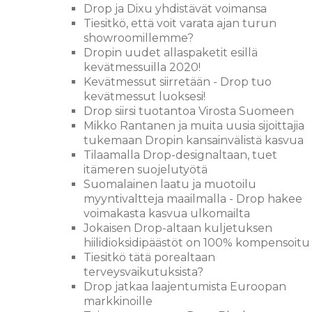
Drop ja Dixu yhdistävät voimansa
Tiesitkö, että voit varata ajan turun
showroomillemme?
Dropin uudet allaspaketit esillä
kevätmessuilla 2020!
Kevätmessut siirretään - Drop tuo
kevätmessut luoksesi!
Drop siirsi tuotantoa Virosta Suomeen
Mikko Rantanen ja muita uusia sijoittajia
tukemaan Dropin kansainvälistä kasvua
Tilaamalla Drop-designaltaan, tuet
itämeren suojelutyötä
Suomalainen laatu ja muotoilu
myyntivaltteja maailmalla - Drop hakee
voimakasta kasvua ulkomailta
Jokaisen Drop-altaan kuljetuksen
hiilidioksidipäästöt on 100% kompensoitu
Tiesitkö tätä porealtaan
terveysvaikutuksista?
Drop jatkaa laajentumista Euroopan
markkinoille