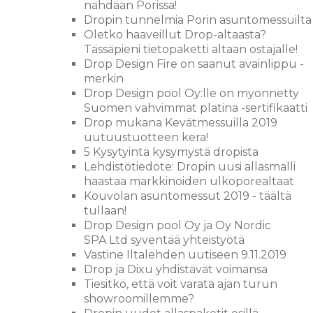
nähdään Porissa!
Dropin tunnelmia Porin asuntomessuilta
Oletko haaveillut Drop-altaasta?
Tässäpieni tietopaketti altaan ostajalle!
Drop Design Fire on saanut avainlippu -
merkin
Drop Design pool Oy:lle on myönnetty
Suomen vahvimmat platina -sertifikaatti
Drop mukana Kevätmessuilla 2019
uutuustuotteen kera!
5 Kysytyintä kysymystä dropista
Lehdistötiedote: Dropin uusi allasmalli
haastaa markkinoiden ulkoporealtaat
Kouvolan asuntomessut 2019 - täältä
tullaan!
Drop Design pool Oy ja Oy Nordic
SPA Ltd syventää yhteistyötä
Vastine Iltalehden uutiseen 9.11.2019
Drop ja Dixu yhdistävät voimansa
Tiesitkö, että voit varata ajan turun
showroomillemme?