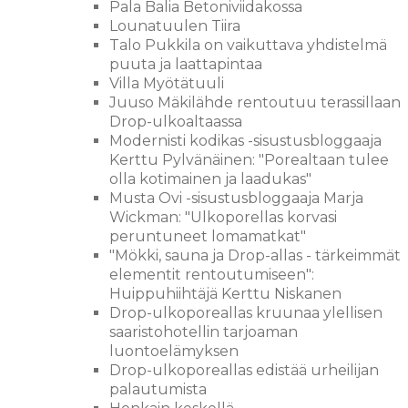
Pala Balia Betoniviidakossa
Lounatuulen Tiira
Talo Pukkila on vaikuttava yhdistelmä
puuta ja laattapintaa
Villa Myötätuuli
Juuso Mäkilähde rentoutuu terassillaan
Drop-ulkoaltaassa
Modernisti kodikas -sisustusbloggaaja
Kerttu Pylvänäinen: "Porealtaan tulee
olla kotimainen ja laadukas"
Musta Ovi -sisustusbloggaaja Marja
Wickman: "Ulkoporellas korvasi
peruntuneet lomamatkat"
"Mökki, sauna ja Drop-allas - tärkeimmät
elementit rentoutumiseen":
Huippuhiihtäjä Kerttu Niskanen
Drop-ulkoporeallas kruunaa ylellisen
saaristohotellin tarjoaman
luontoelämyksen
Drop-ulkoporeallas edistää urheilijan
palautumista