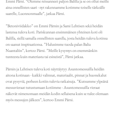
Emmi Pärni. ”Olemme reissanneet paljon Balilla ja se on ollut meille
aina onnellisten saari - nyt rakennamme kotimme toiselle tärkeälle
saarelle, Luonnonmaalle”, jatkaa Pärni.
”Betoniviidakko” on Emmi Pärnin ja Sami Lehtisen sekä heidän
lastensa tuleva koti. Pariskunnan ensimmäinen yhteinen koti oli
Balilla, siellä samalla onnellisten saarella, josta heidän tuleva kotinsa
on saanut inspiraationsa. ”Halusimme tuoda palan Balia
Naantaliin”, kertoo Pärni. ”Meille kysymys on enemmänkin
tunteesta kuin materiasta tai esineistä”, Pärni jatkaa.
Pärnin ja Lehtisen tuleva koti näyttäytyy Asuntomessuilla heidän
aitona kotinaan - kaikki valinnat, materiaalit, pinnat ja huonekalut
ovat pysyviä, perheen kotiin tulevia ratkaisuja. ”Kutsumme ylpeänä
messuvieraat tutustumaan kotiimme - Asuntomessuilla vieraat
näkevät nimenomaan meidän kodin sellaisena kuin se tulee olemaan
myös messujen jälkeen”, kertoo Emmi Pärni.