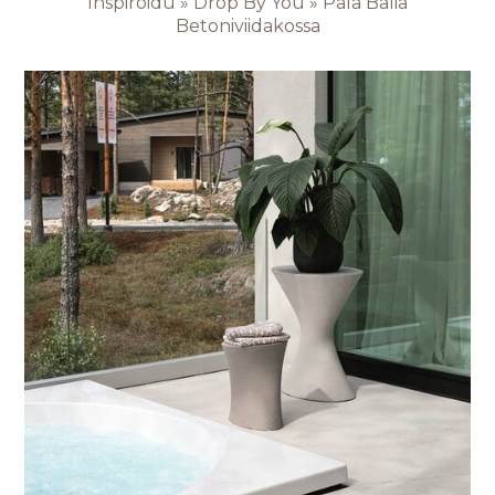
Inspiroidu
»
Drop By You
»
Pala Balia
Betoniviidakossa