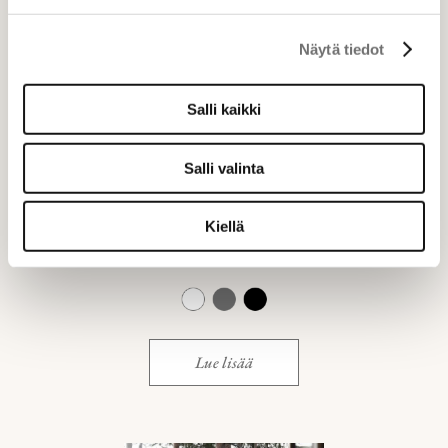
Näytä tiedot
Salli kaikki
Salli valinta
LÄHDE
- ilmaporejärjestelma
Kiellä
-500 W ilmapuhallin
Lue lisää