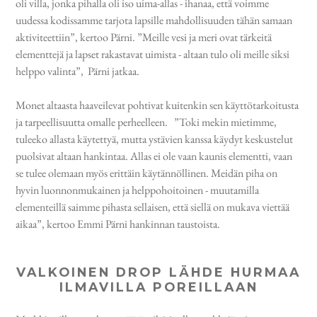
oli villa, jonka pihalla oli iso uima-allas - ihanaa, että voimme
uudessa kodissamme tarjota lapsille mahdollisuuden tähän samaan
aktiviteettiin”, kertoo Pärni. ”Meille vesi ja meri ovat tärkeitä
elementtejä ja lapset rakastavat uimista - altaan tulo oli meille siksi
helppo valinta”, Pärni jatkaa.
Monet altaasta haaveilevat pohtivat kuitenkin sen käyttötarkoitusta
ja tarpeellisuutta omalle perheelleen. ”Toki mekin mietimme,
tuleeko allasta käytettyä, mutta ystävien kanssa käydyt keskustelut
puolsivat altaan hankintaa. Allas ei ole vaan kaunis elementti, vaan
se tulee olemaan myös erittäin käytännöllinen. Meidän piha on
hyvin luonnonmukainen ja helppohoitoinen - muutamilla
elementeillä saimme pihasta sellaisen, että siellä on mukava viettää
aikaa”, kertoo Emmi Pärni hankinnan taustoista.
VALKOINEN DROP LÄHDE HURMAA
ILMAVILLA POREILLAAN