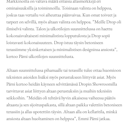
Markkinoilla on valtava määrä erilaisia allasmerkkejä eri
ominaisuuksilla ja toiminnoilla. Toisinaan valinta on helppoa,
joskus taas vertailu voi aiheuttaa päänvaivaa. Kun omat toiveet ja
tarpeet on selvillä, myös altaan valinta on helppoa. ”Meille Drop oli
ilmiselvä valinta. Talon ja ulkotilojen suunnittelussa on haettu
kokonaisvaltaisesti minimalistista lopputulosta ja Drop sopii
loistavasti kokonaisuuteen. Drop istuu täysin betoniseen
terassiimme yksinkertaisen ja minimalistisen designinsa ansiosta”,
kertoo Pärni ulkotilojen suunnittelusta.
Altaan suunnittelussa pihamaalle tai terassille tulee ottaa huomioon
teknisten asioiden lisäksi myös perustukseen liittyvät asiat. Myös
Pärni kertoo heidän käyneen selvittämässä Dropin Showroomilla
tarvittavat asiat liittyen altaan perustuksiin ja muihin teknisiin
seikkoihin. ”Meidän oli tehtävä hyvin aikaisessa vaiheessa päätös
altaasta ja sen sijoituspaikasta, sillä altaan paikka valettiin betoniseen
terassiin ja allas upotettiin täysin. Altaan alla on kellaritila, minkä
ansiosta altaan huoltaminen on helppoa”, Emmi Pärni jatkaa.