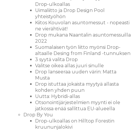
Drop-ulkoallas
Uimaliitto ja Drop Design Pool
yhteistyöhön
Kiitos Kouvolan asuntomessut - nopeasti
ne vierähtivät!
Drop mukana Naantalin asuntomessuilla
2022
Suomalaisen työn liitto myönsi Drop-
altaalle Desing from Finland -tunnuksen
3 syytä valita Drop
Valitse oikea allas juuri sinulle
Drop lanseeraa uuden värin: Matta
Musta
Drop istuttaa jokaista myytyä allasta
kohden yhden puun
Uutta: Hybridi-allas
Otsonointijärjestelmien myynti ei ole
jatkossa enää sallittua EU-alueella
Drop By You
Drop-ulkoallas on Hilltop Forestin
kruununjalokivi