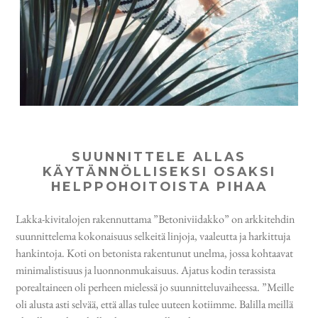
SUUNNITTELE ALLAS
KÄYTÄNNÖLLISEKSI OSAKSI
HELPPOHOITOISTA PIHAA
Lakka-kivitalojen rakennuttama ”Betoniviidakko” on arkkitehdin
suunnittelema kokonaisuus selkeitä linjoja, vaaleutta ja harkittuja
hankintoja. Koti on betonista rakentunut unelma, jossa kohtaavat
minimalistisuus ja luonnonmukaisuus. Ajatus kodin terassista
porealtaineen oli perheen mielessä jo suunnitteluvaiheessa. ”Meille
oli alusta asti selvää, että allas tulee uuteen kotiimme. Balilla meillä