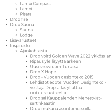
Lampi Compact
Lampi
Pisara
Drop fire
Drop Sauna
Sauna
Lodge
Lisävarusteet
Inspiroidu
Ajankohtaista
Drop voitti Golden Wave 2022 ykkössijan
Ripaus ylellisyyttä arkeen
Uusi showroom Turussa
Drop X Hope
Drop - Vuoden designteko 2015
Lehdistötiedote: Vuoden Designteko -
voittaja Drop-allas yllättää
uutuustuotteella
Drop sai Kauppalehden Menestyjät-
sertifikaaatin
Drop mukana asuntomessuilla -