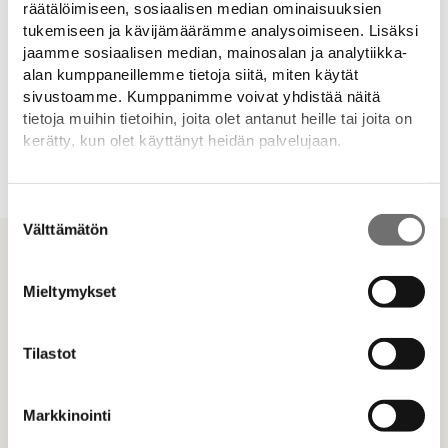
räätälöimiseen, sosiaalisen median ominaisuuksien
tukemiseen ja kävijämäärämme analysoimiseen. Lisäksi
jaamme sosiaalisen median, mainosalan ja analytiikka-
alan kumppaneillemme tietoja siitä, miten käytät
sivustoamme. Kumppanimme voivat yhdistää näitä
tietoja muihin tietoihin, joita olet antanut heille tai joita on
kerätty, kun olet käyttänyt heidän palvelujaan.
Lisätietoja:
drop.fi/info/tietosuojaseloste/
Suostumuksen
Välttämätön
valinta
Mieltymykset
Tilastot
Markkinointi