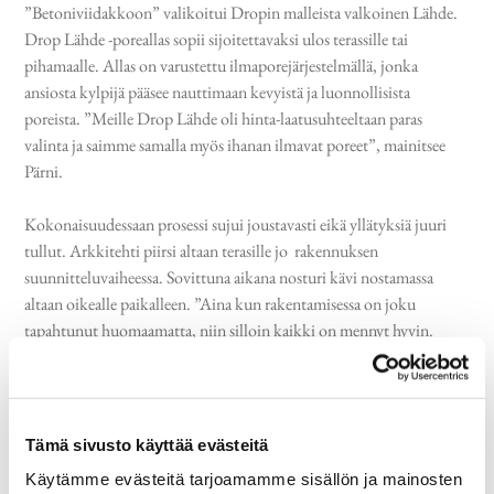
”Betoniviidakkoon” valikoitui Dropin malleista valkoinen Lähde.
Drop Lähde -poreallas sopii sijoitettavaksi ulos terassille tai
pihamaalle. Allas on varustettu ilmaporejärjestelmällä, jonka
ansiosta kylpijä pääsee nauttimaan kevyistä ja luonnollisista
poreista. ”Meille Drop Lähde oli hinta-laatusuhteeltaan paras
valinta ja saimme samalla myös ihanan ilmavat poreet”, mainitsee
Pärni.
Kokonaisuudessaan prosessi sujui joustavasti eikä yllätyksiä juuri
tullut. Arkkitehti piirsi altaan terasille jo rakennuksen
suunnitteluvaiheessa. Sovittuna aikana nosturi kävi nostamassa
altaan oikealle paikalleen. ”Aina kun rakentamisessa on joku
tapahtunut huomaamatta, niin silloin kaikki on mennyt hyvin.
Prosessi meni odotusten mukaisesti, eikä yllätyksiä tullut” kertoo
Emmi Pärni iloisesti yhteistyöstä Dropin kanssa.
Tämä sivusto käyttää evästeitä
Käytämme evästeitä tarjoamamme sisällön ja mainosten