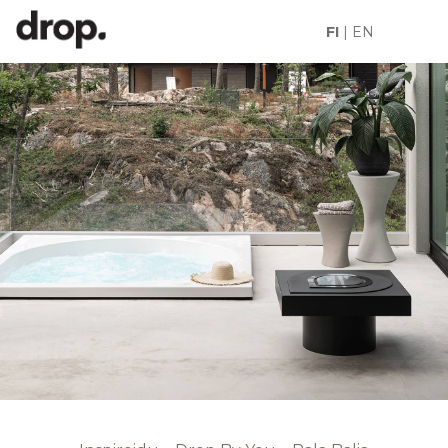
FI
|
EN