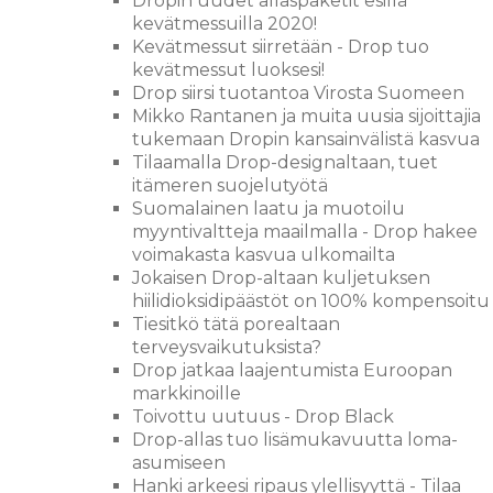
Dropin uudet allaspaketit esillä
kevätmessuilla 2020!
Kevätmessut siirretään - Drop tuo
kevätmessut luoksesi!
Drop siirsi tuotantoa Virosta Suomeen
Mikko Rantanen ja muita uusia sijoittajia
tukemaan Dropin kansainvälistä kasvua
Tilaamalla Drop-designaltaan, tuet
itämeren suojelutyötä
Suomalainen laatu ja muotoilu
myyntivaltteja maailmalla - Drop hakee
voimakasta kasvua ulkomailta
Jokaisen Drop-altaan kuljetuksen
hiilidioksidipäästöt on 100% kompensoitu
Tiesitkö tätä porealtaan
terveysvaikutuksista?
Drop jatkaa laajentumista Euroopan
markkinoille
Toivottu uutuus - Drop Black
Drop-allas tuo lisämukavuutta loma-
asumiseen
Hanki arkeesi ripaus ylellisyyttä - Tilaa