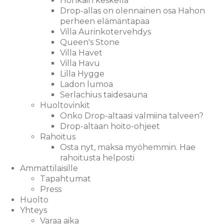
Honkain keskellä
Drop-allas on olennainen osa Hahon
perheen elämäntapaa
Villa Aurinkotervehdys
Queen's Stone
Villa Havet
Villa Havu
Lilla Hygge
Ladon lumoa
Serlachius taidesauna
Huoltovinkit
Onko Drop-altaasi valmiina talveen?
Drop-altaan hoito-ohjeet
Rahoitus
Osta nyt, maksa myöhemmin. Hae
rahoitusta helposti
Ammattilaisille
Tapahtumat
Press
Huolto
Yhteys
Varaa aika