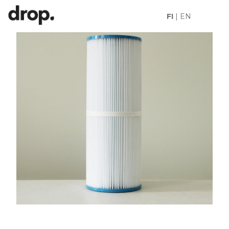
FI
|
EN