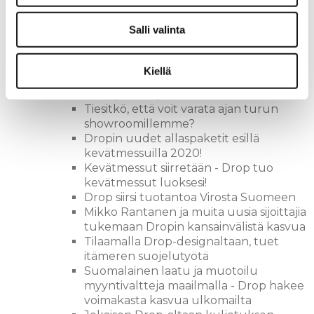
haastaa markkinoiden ulkoporealtaat
Kouvolan asuntomessut 2019 - täältä
Salli valinta
tullaan!
Drop Design pool Oy ja Oy Nordic
SPA Ltd syventää yhteistyötä
Kiellä
Vastine Iltalehden uutiseen 9.11.2019
Drop ja Dixu yhdistävät voimansa
Tiesitkö, että voit varata ajan turun
showroomillemme?
Dropin uudet allaspaketit esillä
kevätmessuilla 2020!
Kevätmessut siirretään - Drop tuo
kevätmessut luoksesi!
Drop siirsi tuotantoa Virosta Suomeen
Mikko Rantanen ja muita uusia sijoittajia
tukemaan Dropin kansainvälistä kasvua
Tilaamalla Drop-designaltaan, tuet
itämeren suojelutyötä
Suomalainen laatu ja muotoilu
myyntivaltteja maailmalla - Drop hakee
voimakasta kasvua ulkomailta