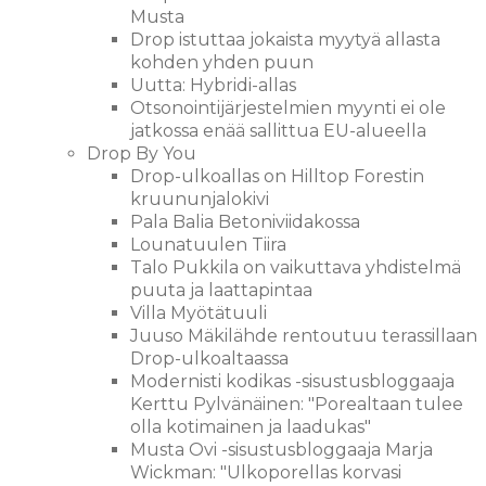
Musta
Drop istuttaa jokaista myytyä allasta
kohden yhden puun
Uutta: Hybridi-allas
Otsonointijärjestelmien myynti ei ole
jatkossa enää sallittua EU-alueella
Drop By You
Drop-ulkoallas on Hilltop Forestin
kruununjalokivi
Pala Balia Betoniviidakossa
Lounatuulen Tiira
Talo Pukkila on vaikuttava yhdistelmä
puuta ja laattapintaa
Villa Myötätuuli
Juuso Mäkilähde rentoutuu terassillaan
Drop-ulkoaltaassa
Modernisti kodikas -sisustusbloggaaja
Kerttu Pylvänäinen: "Porealtaan tulee
olla kotimainen ja laadukas"
Musta Ovi -sisustusbloggaaja Marja
Wickman: "Ulkoporellas korvasi