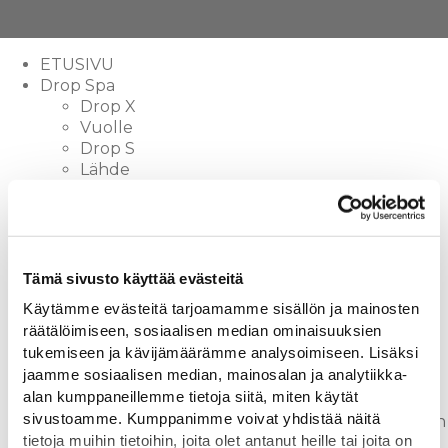
ETUSIVU
Drop Spa
Drop X
Vuolle
Drop S
Lähde
Vuolle Compact
Lampi Compact
Lampi
Pisara
Drop fire
Tämä sivusto käyttää evästeitä
Drop Sauna
Käytämme evästeitä tarjoamamme sisällön ja mainosten
Sauna
räätälöimiseen, sosiaalisen median ominaisuuksien
Lodge
tukemiseen ja kävijämäärämme analysoimiseen. Lisäksi
Lisävarusteet
jaamme sosiaalisen median, mainosalan ja analytiikka-
Inspiroidu
alan kumppaneillemme tietoja siitä, miten käytät
Ajankohtaista
sivustoamme. Kumppanimme voivat yhdistää näitä
Drop voitti Golden Wave 2022 ykkössijan
tietoja muihin tietoihin, joita olet antanut heille tai joita on
Ripaus ylellisyyttä arkeen