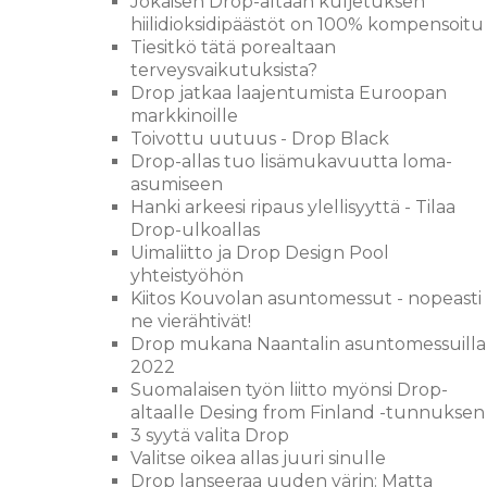
Jokaisen Drop-altaan kuljetuksen
hiilidioksidipäästöt on 100% kompensoitu
Tiesitkö tätä porealtaan
terveysvaikutuksista?
Drop jatkaa laajentumista Euroopan
markkinoille
Toivottu uutuus - Drop Black
Drop-allas tuo lisämukavuutta loma-
asumiseen
Hanki arkeesi ripaus ylellisyyttä - Tilaa
Drop-ulkoallas
Uimaliitto ja Drop Design Pool
yhteistyöhön
Kiitos Kouvolan asuntomessut - nopeasti
ne vierähtivät!
Drop mukana Naantalin asuntomessuilla
2022
Suomalaisen työn liitto myönsi Drop-
altaalle Desing from Finland -tunnuksen
3 syytä valita Drop
Valitse oikea allas juuri sinulle
Drop lanseeraa uuden värin: Matta