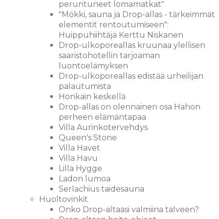
peruntuneet lomamatkat"
"Mökki, sauna ja Drop-allas - tärkeimmät
elementit rentoutumiseen":
Huippuhiihtäjä Kerttu Niskanen
Drop-ulkoporeallas kruunaa ylellisen
saaristohotellin tarjoaman
luontoelämyksen
Drop-ulkoporeallas edistää urheilijan
palautumista
Honkain keskellä
Drop-allas on olennainen osa Hahon
perheen elämäntapaa
Villa Aurinkotervehdys
Queen's Stone
Villa Havet
Villa Havu
Lilla Hygge
Ladon lumoa
Serlachius taidesauna
Huoltovinkit
Onko Drop-altaasi valmiina talveen?