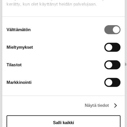
kerätty, kun olet käyttänyt heidän palvelujaan.
Uusi showroom Turussa
Drop X Hope
Drop - Vuoden designteko 2015
Lisätietoja:
drop.fi/info/tietosuojaseloste/
Lehdistötiedote: Vuoden Designteko -
Suostumuksen
voittaja Drop-allas yllättää
Välttämätön
valinta
uutuustuotteella
Drop sai Kauppalehden Menestyjät-
sertifikaaatin
Mieltymykset
Drop mukana asuntomessuilla -
nähdään Porissa!
Dropin tunnelmia Porin asuntomessuilta
Tilastot
Oletko haaveillut Drop-altaasta?
Tässäpieni tietopaketti altaan ostajalle!
Drop Design Fire on saanut avainlippu -
Markkinointi
merkin
Drop Design pool Oy:lle on myönnetty
Suomen vahvimmat platina -sertifikaatti
Näytä tiedot
Drop mukana Kevätmessuilla 2019
uutuustuotteen kera!
5 Kysytyintä kysymystä dropista
Salli kaikki
Lehdistötiedote: Dropin uusi allasmalli