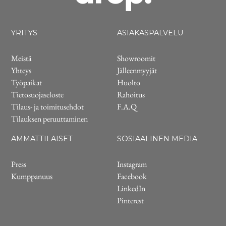
YRITYS
ASIAKASPALVELU
Meistä
Showroomit
Yhteys
Jälleenmyyjät
Työpaikat
Huolto
Tietosuojaseloste
Rahoitus
Tilaus- ja toimitusehdot
F.A.Q
Tilauksen peruuttaminen
AMMATTILAISET
SOSIAALINEN MEDIA
Press
Instagram
Kumppanuus
Facebook
LinkedIn
Pinterest