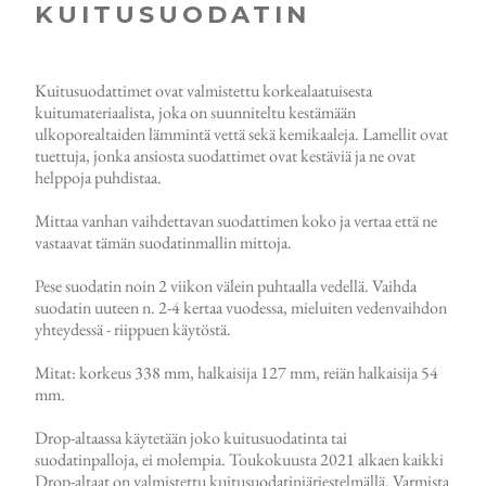
KUITUSUODATIN
Kuitusuodattimet ovat valmistettu korkealaatuisesta
kuitumateriaalista, joka on suunniteltu kestämään
ulkoporealtaiden lämmintä vettä sekä kemikaaleja. Lamellit ovat
tuettuja, jonka ansiosta suodattimet ovat kestäviä ja ne ovat
helppoja puhdistaa.
Mittaa vanhan vaihdettavan suodattimen koko ja vertaa että ne
vastaavat tämän suodatinmallin mittoja.
Pese suodatin noin 2 viikon välein puhtaalla vedellä. Vaihda
suodatin uuteen n. 2-4 kertaa vuodessa, mieluiten vedenvaihdon
yhteydessä - riippuen käytöstä.
Mitat: korkeus 338 mm, halkaisija 127 mm, reiän halkaisija 54
mm.
Drop-altaassa käytetään joko kuitusuodatinta tai
suodatinpalloja, ei molempia. Toukokuusta 2021 alkaen kaikki
Drop-altaat on valmistettu kuitusuodatinjärjestelmällä. Varmista